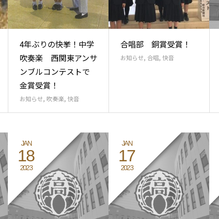
4年ぶりの快挙！中学
合唱部 銅賞受賞！
吹奏楽 西関東アンサ
お知らせ
,
合唱
,
快音
ンブルコンテストで
金賞受賞！
お知らせ
,
吹奏楽
,
快音
JAN
JAN
18
17
2023
2023