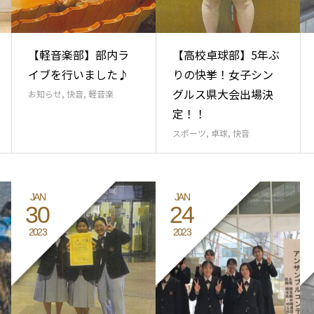
【軽音楽部】部内ラ
【高校卓球部】5年ぶ
イブを行いました♪
りの快挙！女子シン
グルス県大会出場決
お知らせ
,
快音
,
軽音楽
定！！
スポーツ
,
卓球
,
快音
JAN
JAN
30
24
2023
2023