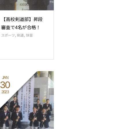
【高校剣道部】昇段
審査で4名が合格！
スポーツ
,
剣道
,
快音
JAN
30
2023