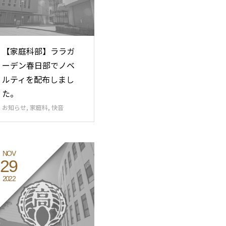
【家庭科部】ララガ
ーデン春日部でノベ
ルティを配布しまし
た。
お知らせ
,
家庭科
,
快音
NOV
29
2022