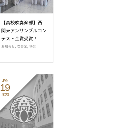
【高校吹奏楽部】西
関東アンサンブルコン
テスト金賞受賞！
お知らせ
,
吹奏楽
,
快音
JAN
19
2023