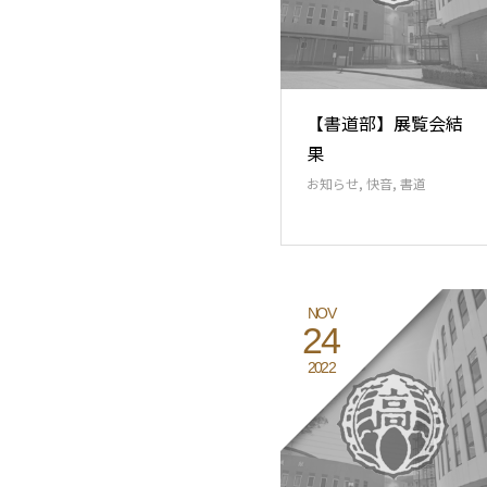
【書道部】展覧会結
果
お知らせ
,
快音
,
書道
NOV
24
2022