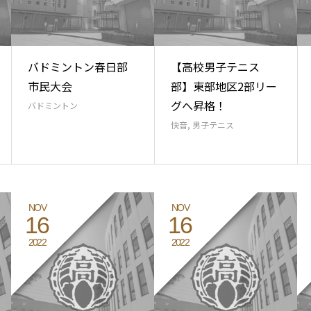
バドミントン春日部
【高校男子テニス
市民大会
部】東部地区2部リー
グへ昇格！
バドミントン
快音
,
男子テニス
NOV
NOV
16
16
2022
2022