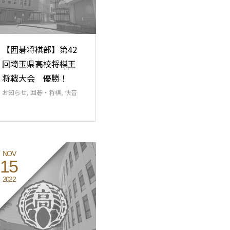
【囲碁将棋部】第42
回埼玉県高校将棋王
将戦大会 優勝！
お知らせ
,
囲碁・将棋
,
快音
NOV
15
2022