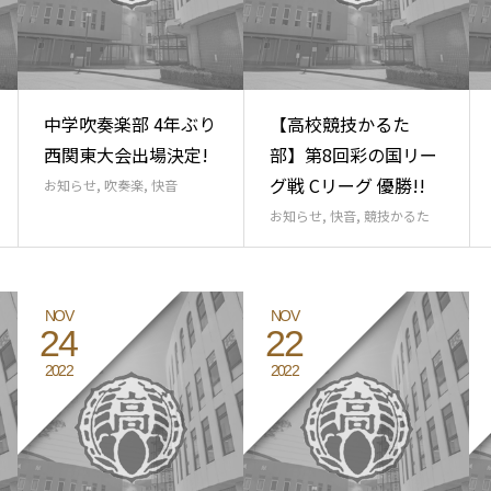
中学吹奏楽部 4年ぶり
【高校競技かるた
西関東大会出場決定!
部】第8回彩の国リー
グ戦 Cリーグ 優勝!!
お知らせ
,
吹奏楽
,
快音
お知らせ
,
快音
,
競技かるた
NOV
NOV
24
22
2022
2022