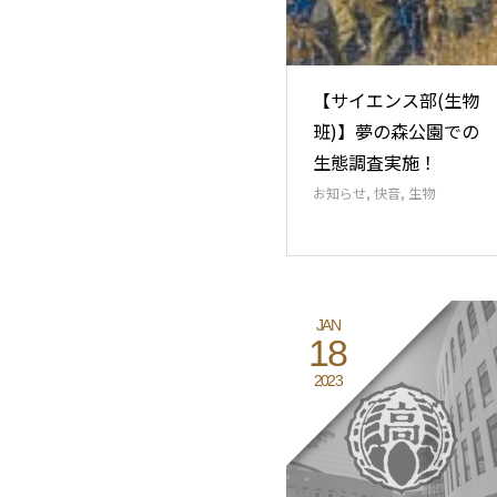
【サイエンス部(生物
班)】夢の森公園での
生態調査実施！
お知らせ
,
快音
,
生物
JAN
18
2023