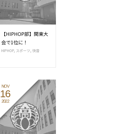
【HIPHOP部】関東大
会で1位に！
HIPHOP
,
スポーツ
,
快音
NOV
16
2022