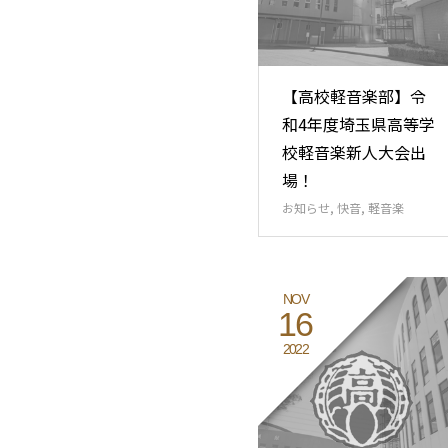
【高校軽音楽部】令
和4年度埼玉県高等学
校軽音楽新人大会出
場！
お知らせ
,
快音
,
軽音楽
NOV
16
2022