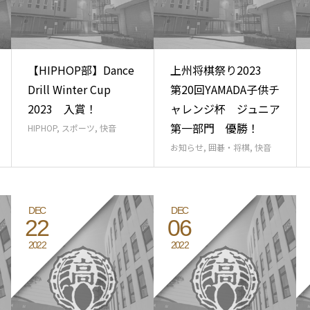
【HIPHOP部】Dance
上州将棋祭り2023
Drill Winter Cup
第20回YAMADA子供チ
2023 入賞！
ャレンジ杯 ジュニア
第一部門 優勝！
HIPHOP
,
スポーツ
,
快音
お知らせ
,
囲碁・将棋
,
快音
DEC
DEC
22
06
2022
2022