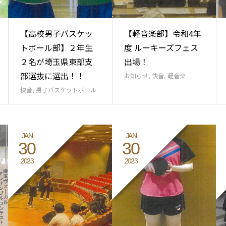
【高校男子バスケッ
【軽音楽部】令和4年
トボール部】２年生
度 ルーキーズフェス
２名が埼玉県東部支
出場！
部選抜に選出！！
お知らせ
,
快音
,
軽音楽
快音
,
男子バスケットボール
JAN
JAN
30
30
2023
2023