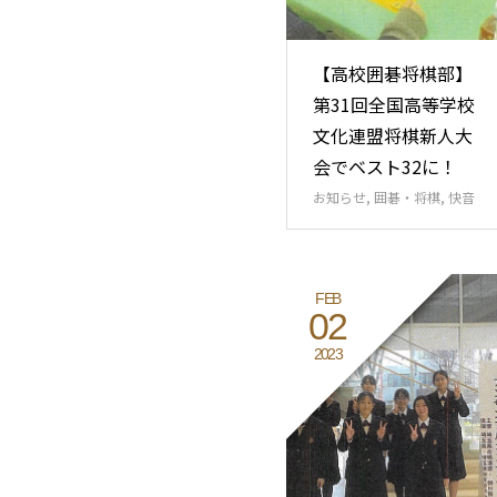
【高校囲碁将棋部】
第31回全国高等学校
文化連盟将棋新人大
会でベスト32に！
お知らせ
,
囲碁・将棋
,
快音
FEB
02
2023