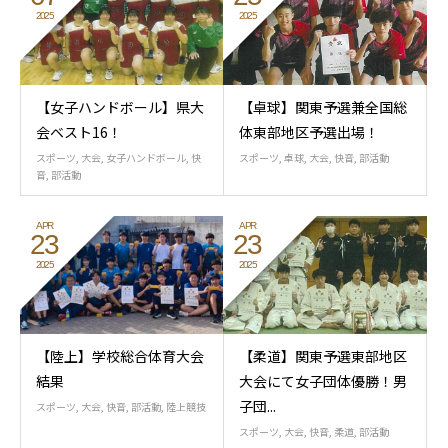
2025
2025
【女子ハンドボール】県大
【卓球】関東予選兼全国総
会ベスト16！
体東部地区予選出場！
スポーツ
,
大会
,
女子ハンドボール
,
快
スポーツ
,
卓球
,
大会
,
快音
,
部活動
音
,
部活動
APR
APR
23
23
2025
2025
【陸上】学校総合体育大会
【柔道】関東予選東部地区
結果
大会にて女子団体優勝！男
子団...
スポーツ
,
大会
,
快音
,
部活動
,
陸上競技
スポーツ
,
大会
,
快音
,
柔道
,
部活動