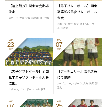
【陸上競技】関東大会出場
【男子バレーボール】関東
決定
高等学校男女バレーボール
大会...
スポーツ
,
大会
,
快音
,
部活動
,
陸上競技
スポーツ
,
大会
,
快音
,
男子バレーボー
ル
,
部活動
MAY
MAY
23
07
2025
2025
【男子ソフトボール】全国
【アーチェリー】県予選会
私学男子ソフトボール大会
にて優勝！
に出...
アーチェリー
,
スポーツ
,
大会
,
快音
,
部
活動
スポーツ
,
ソフトボール
,
大会
,
快音
MAY
APR
07
25