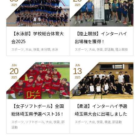
2025
2025
【水泳部】学校総合体育大
【陸上競技】インターハイ
会2025
出場権を獲得！
スポーツ
,
大会
,
快音
,
未分類
,
水泳
スポーツ
,
大会
,
快音
,
部活動
,
陸上競技
JUN
JUN
20
13
2025
2025
【女子ソフトボール】全国
【柔道】インターハイ予選
総体埼玉県予選ベスト16！
埼玉県大会に出場しました
スポーツ
,
ソフトボール
,
大会
,
快音
,
部
スポーツ
,
大会
,
快音
,
柔道
,
部活動
活動