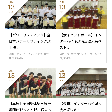
JUN
JUN
13
13
2025
2025
【パワーリフティング】全
【女子ハンドボール】イン
日本パワーリフティング選
ターハイ予選埼玉県大会ベ
手権...
スト...
スポーツ
,
パワーリフティング
,
大会
,
スポーツ
,
大会
,
女子ハンドボール
,
快
快音
,
部活動
音
,
部活動
JUN
JUN
13
13
2025
2025
【卓球】全国総体埼玉県予
【柔道】インターハイ県大
選団体戦ベスト16、個人ベ
会出場決定！