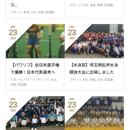
ス...
スポーツ
,
大会
,
快音
,
柔道
,
部活動
スポーツ
,
卓球
,
大会
,
快音
,
部活動
MAY
MAY
23
23
2025
2025
【パワリフ】全日本選手権
【水泳部】埼玉県私学水泳
で優勝！日本代表選考へ
競技大会に出場しました
スポーツ
,
パワーリフティング
,
大会
,
スポーツ
,
大会
,
快音
,
水泳
,
部活動
快音
,
部活動
MAY
MAY
23
23
2025
2025