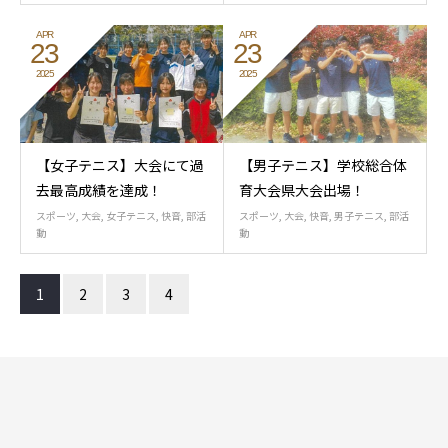
APR
APR
23
23
2025
2025
【女子テニス】大会にて過
【男子テニス】学校総合体
去最高成績を達成！
育大会県大会出場！
スポーツ
,
大会
,
女子テニス
,
快音
,
部活
スポーツ
,
大会
,
快音
,
男子テニス
,
部活
動
動
1
2
3
4