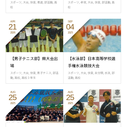
スポーツ
,
大会
,
快音
,
柔道
,
部活動
,
高
スポーツ
,
卓球
,
大会
,
快音
,
部活動
,
高
校
校
APR
SEP
21
04
2026
2025
【男子テニス部】県大会出
【水泳部】日本高等学校選
場
手権水泳競技大会
スポーツ
,
大会
,
快音
,
男子テニス
,
部活
スポーツ
,
大会
,
快音
,
未分類
,
水泳
,
部
動
,
高校
,
高校３年生
活動
,
高校
AUG
AUG
25
25
2025
2025