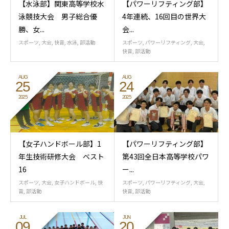
【水泳部】関東高等学校水
【パワーリフティング部】
泳競技大会 男子総合優
4年連続、16回目の世界大
勝、女...
会...
スポーツ
,
大会
,
快音
,
水泳
,
部活動
スポーツ
,
パワーリフティング
,
大会
,
快音
,
部活動
AUG
AUG
25
24
2025
2025
【女子ハンドボール部】1
【パワーリフティング部】
年生技術研修大会 ベスト
第43回全日本高等学校パワ
16
ー...
スポーツ
,
大会
,
女子ハンドボール
,
快
スポーツ
,
パワーリフティング
,
大会
,
音
,
部活動
快音
,
部活動
JUL
JUN
09
20