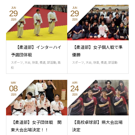
JUN
JUN
29
29
2026
2026
【柔道部】インターハイ
【柔道部】女子個人戦で準
予選団体戦
優勝
スポーツ
,
大会
,
快音
,
柔道
,
部活動
,
高
スポーツ
,
大会
,
快音
,
柔道
,
部活動
校
MAY
APR
08
24
2026
2026
【柔道部】女子団体戦 関
【高校卓球部】県大会出場
東大会出場決定！！
決定