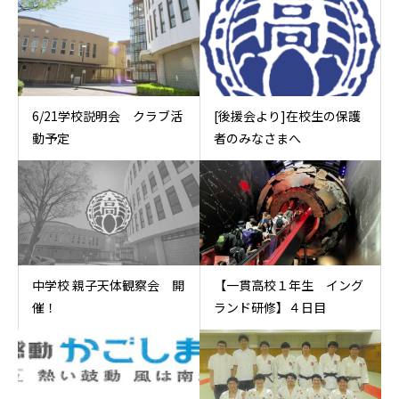
6/21学校説明会 クラブ活
[後援会より]在校生の保護
動予定
者のみなさまへ
中学校 親子天体観察会 開
【一貫高校１年生 イング
催！
ランド研修】４日目