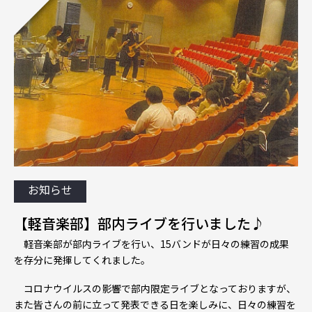
お知らせ
【軽音楽部】部内ライブを行いました♪
軽音楽
部が
部内
ライブ
を
行い
、
15
バンド
が
日々
の
練習
の
成果
を
存分
に
発揮
し
て
くれ
まし
た
。
コロナ
ウイルス
の
影響
で
部内
限定
ライブ
と
なっ
て
おり
ます
が
、
また皆さんの前に立って発表できる日を楽しみに、日々の練習を