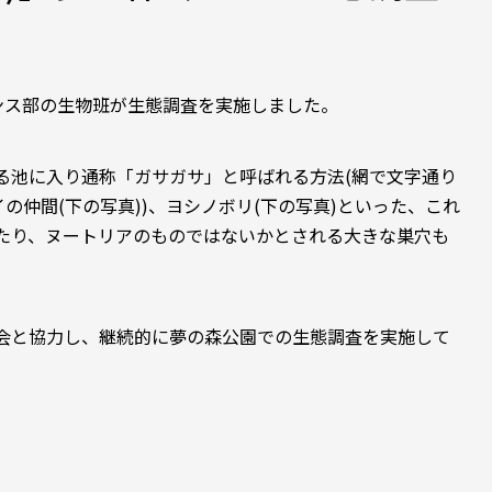
ンス
部
の
生物
班
が
生態
調査
を
実施
し
まし
た
。
池に入り通称「ガサガサ」と呼ばれる方法(網で文字通り
の仲間(下の写真))、ヨシノボリ(下の写真)といった、これ
たり、ヌートリアのものではないかとされる大きな巣穴も
会と協力し、継続的に夢の森公園での生態調査を実施して