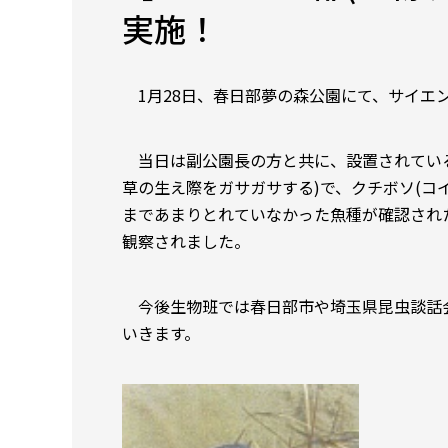
実施！
1
月
28
日
、
春日部
夢
の
森
公園
にて
、
サイエ
当日は副公園長の方と共に、設置されている
草の生え際をガサガサする)で、クチボソ(コイ
まであまりとれていなかった魚種が確認され
観察されました。
今後生物班では春日部市や埼玉県昆虫談話
い
きます。