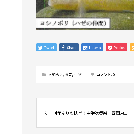
Tweet
Share
Hatena
Pocket
お知らせ
,
快音
,
生物
コメント:
0
4年ぶりの快挙！中学吹奏楽 西関東...