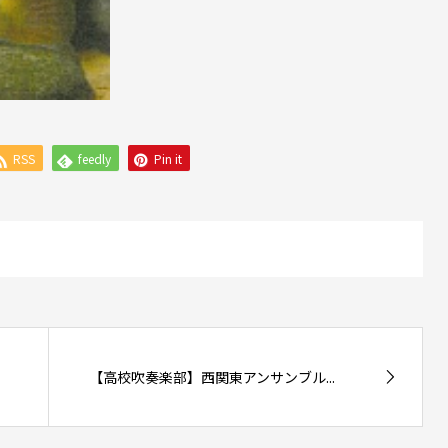
RSS
feedly
Pin it
【高校吹奏楽部】西関東アンサンブル...