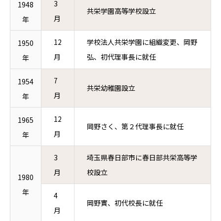
3
1948
共栄学園高等学校設立
月
年
12
学校法人共栄学園に組織変更、岡野
1950
月
弘、初代理事長に就任
年
7
1954
共栄幼稚園設立
月
年
12
1965
岡野さく、第２代理事長に就任
月
年
3
埼玉県春日部市に春日部共栄高等学
月
校設立
1980
年
4
岡野實、初代校長に就任
月