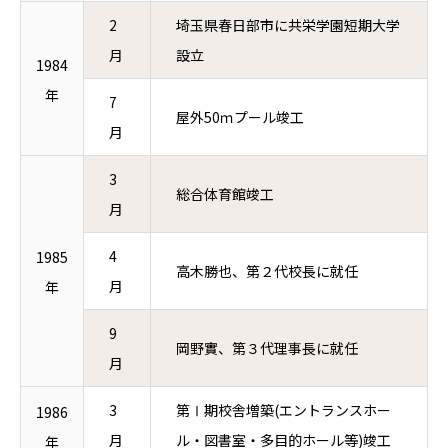
2
埼玉県春日部市に共栄学園短期大学
月
設立
1984
年
7
屋外50ｍプール竣工
月
3
総合体育館竣工
月
4
1985
高木勝也、第２代校長に就任
月
年
9
岡野實、第３代理事長に就任
月
3
第Ⅰ期校舎増築(エントランスホー
1986
月
ル・図書室・多目的ホール等)竣工
年