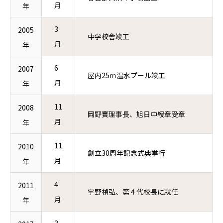
月
年
3
2005
中学校舎竣工
月
年
6
2007
屋内25ｍ温水プール竣工
月
年
11
2008
岡野實理事長、旭日中綬章受章
月
年
11
2010
創立30周年記念式典挙行
月
年
4
2011
宇野禎弘、第４代校長に就任
月
年
3