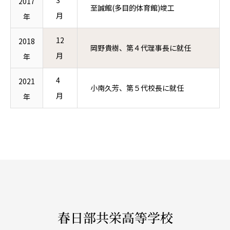
2017
至誠館(多目的体育館)竣工
月
年
12
2018
岡野貴樹、第４代理事長に就任
月
年
4
2021
小南久芳、第５代校長に就任
月
年
春日部共栄高等学校