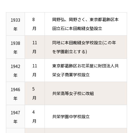
8
岡野弘、岡野さく、東京都葛飾区本
1933
月
田立石に本田裁縫女塾設立
年
11
同地に本田裁縫女学校設立(この年
1938
月
を学園創立とする)
年
11
東京都葛飾区お花茶屋に財団法人共
1942
月
栄女子商業学校設立
年
5
1946
共栄高等女子校に改組
月
年
4
1947
共栄学園中学校設立
月
年