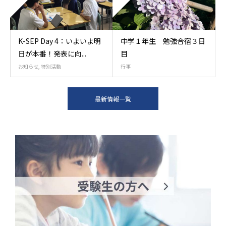
K-SEP Day 4：いよいよ明
中学１年生 勉強合宿３日
日が本番！発表に向...
目
お知らせ
,
特別活動
行事
最新情報一覧