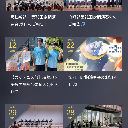
管弦楽部 「第76回定期演
合唱部第21回定期演奏会の
奏会 ♬」 のご報告！
ご報告
JUN
MAY
12
22
2026
2026
【男女テニス部】埼葛地区
第21回定期演奏会のお知ら
予選学校総合体育大会個人
せ ♬
戦で...
APR
APR
29
28
2026
2026