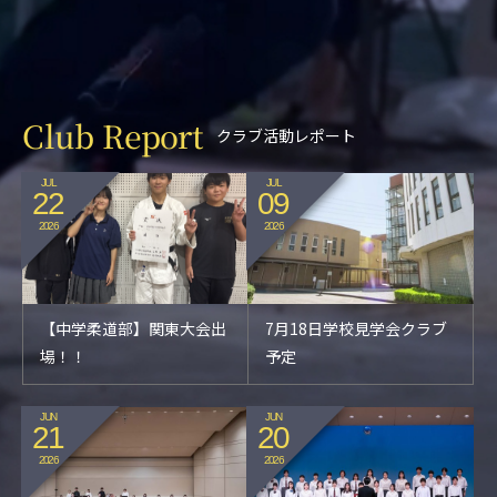
Club Report
クラブ活動レポート
JUL
JUL
22
09
2026
2026
【中学柔道部】関東大会出
7月18日学校見学会クラブ
場！！
予定
JUN
JUN
21
20
2026
2026