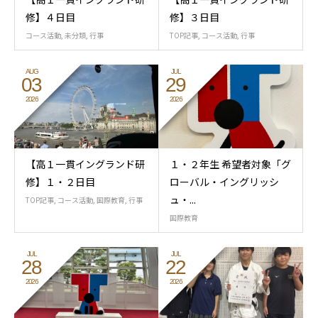
修】４日目
修】３日目
コース活動
,
未分類
,
行事
TOP記事
,
コース活動
,
行事
AUG
JUL
03
29
2026
2026
【高１一貫イングランド研
１・２年生 希望者対象「グ
修】１・２日目
ローバル・イングリッシ
ュ・...
TOP記事
,
コース活動
,
国際教育
,
行事
国際教育
JUL
JUL
28
22
2026
2026