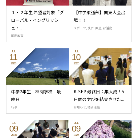
１・２年生 希望者対象「グ
【中学柔道部】関東大会出
ローバル・イングリッシ
場！！
ュ・...
スポーツ
,
快音
,
柔道
,
部活動
国際教育
JUL
JUL
11
10
2026
2026
中学2年生 林間学校 最
K-SEP 最終日：集大成！5
終日
日間の学びを結実させた...
行事
お知らせ
,
特別活動
JUL
JUL
09
09
2026
2026