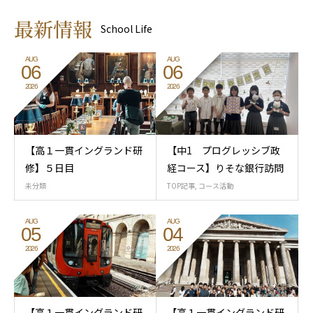
最新情報
School Life
AUG
AUG
06
06
2026
2026
【高１一貫イングランド研
【中1 プログレッシブ政
修】５日目
経コース】りそな銀行訪問
未分類
TOP記事
,
コース活動
AUG
AUG
05
04
2026
2026
【高１一貫イングランド研
【高１一貫イングランド研