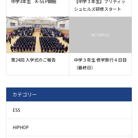
中学3年生 K-SEP開始
【中学３年生】ブリティッ
シュヒルズ研修スタート
第24回 入学式のご報告
中学３年生 修学旅行４日目
（最終日）
カテゴリー
ESS
HIPHOP