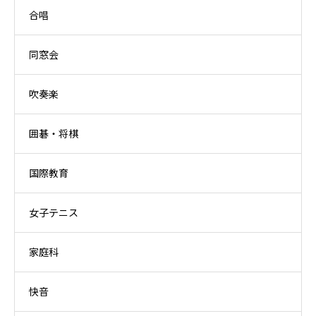
合唱
同窓会
吹奏楽
囲碁・将棋
国際教育
女子テニス
家庭科
快音