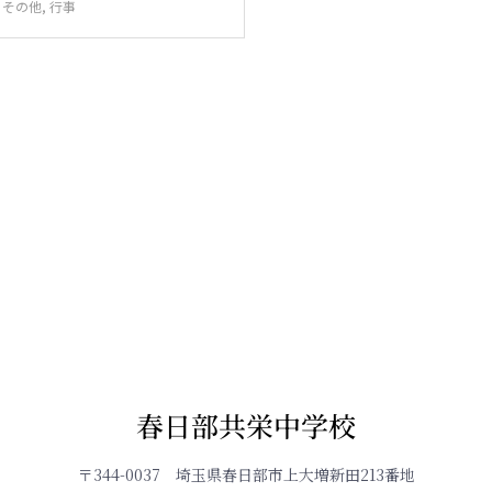
,
その他
,
行事
春日部共栄中学校
〒344-0037 埼玉県春日部市上大増新田213番地