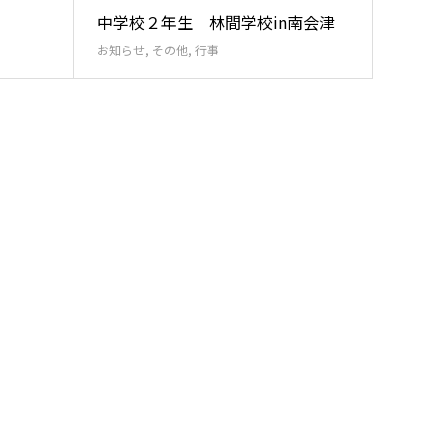
中学校２年生 林間学校in南会津
お知らせ
,
その他
,
行事