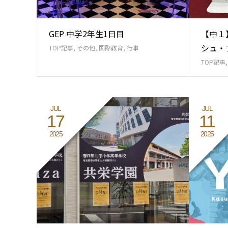
GEP 中学2年生1日目
【中１
シュ・
TOP記事
,
その他
,
国際教育
,
行事
TOP記事
JUL
JUL
17
11
2025
2025