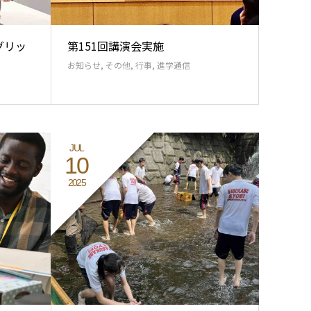
グリッ
第151回講演会実施
お知らせ
,
その他
,
行事
,
進学通信
JUL
10
2025