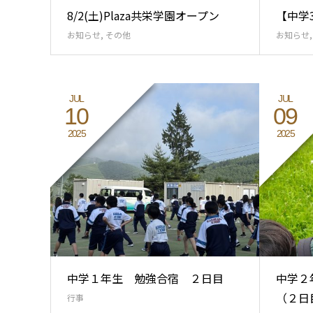
8/2(土)Plaza共栄学園オープン
【中学3
お知らせ
,
その他
お知らせ
JUL
JUL
10
09
2025
2025
中学１年生 勉強合宿 ２日目
中学２
（２日
行事