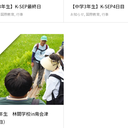
年生】K-SEP最終日
【中学3年生】K-SEP4日目
,
国際教育
,
行事
お知らせ
,
国際教育
,
行事
年生 林間学校in南会津
目）