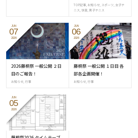
TOP記事
,
お知らせ
,
スポーツ
,
女子テ
ニス
,
快音
,
男子テニス
JUN
JUN
07
06
2026
2026
2026藤桐祭 一般公開 ２日
藤桐祭 一般公開 １日目 各
目のご報告！
部各企画開催！
お知らせ
,
行事
お知らせ
,
行事
JUN
05
2026
藤桐祭2026 タイムテーブ