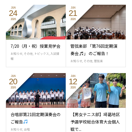
JUN
JUN
24
21
2026
2026
7/20（月・祝）授業見学会
管弦楽部 「第76回定期演
奏会 ♬」 のご報告！
お知らせ
,
その他
,
トピックス
,
入試情
報
お知らせ
,
その他
,
管弦楽
JUN
JUN
20
12
2026
2026
合唱部第21回定期演奏会の
【男女テニス部】埼葛地区
ご報告
予選学校総合体育大会個人
戦で...
お知らせ
,
合唱