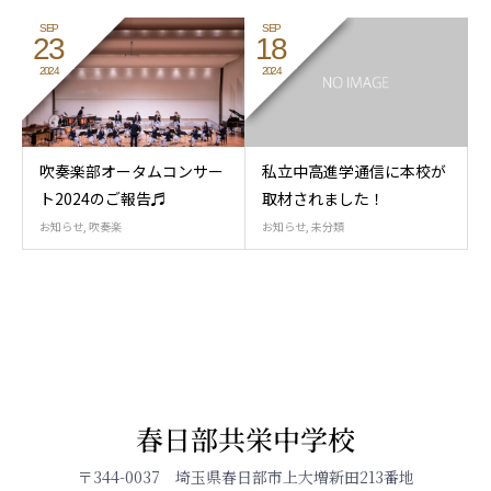
SEP
SEP
23
18
2024
2024
吹奏楽部オータムコンサー
私立中高進学通信に本校が
ト2024のご報告♬
取材されました！
お知らせ
,
吹奏楽
お知らせ
,
未分類
春日部共栄中学校
〒344-0037 埼玉県春日部市上大増新田213番地