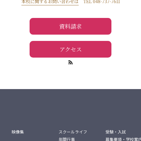
本校に関するお問い合わせは
TEL 048-737-7611
資料請求
アクセス
映像集
スクールライフ
受験・入試
年間行事
募集要項・学校案