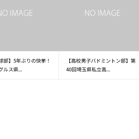
球部】5年ぶりの快挙！
【高校男子バドミントン部】第
ルス県...
40回埼玉県私立高...