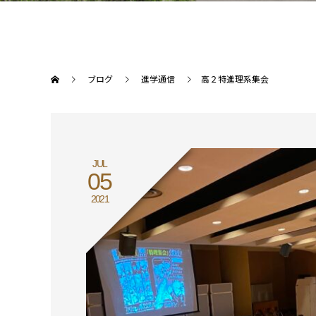
ブログ
進学通信
高２特進理系集会
JUL
05
2021