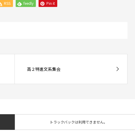
RSS
feedly
Pin it
高２特進文系集会
トラックバックは利用できません。