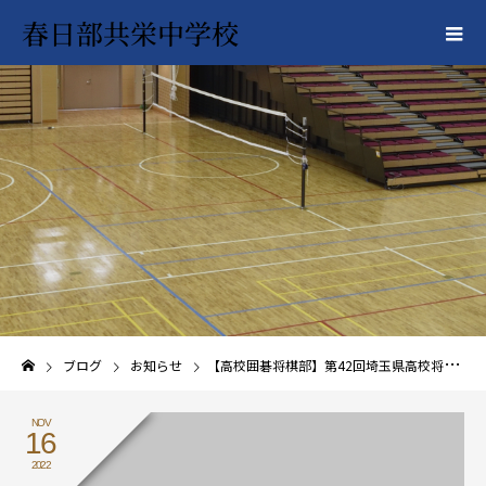
春日部共栄中学校
ブログ
お知らせ
【高校囲碁将棋部】第42回埼玉県高校将棋王将戦大会 優勝！
NOV
16
2022