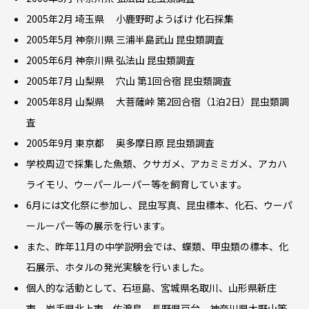
2005年2月 埼玉県 小鹿野町ようばけ 化石採集
2005年5月 神奈川県 三浦半島武山 昆虫類調査
2005年6月 神奈川県 弘法山 昆虫類調査
2005年7月 山梨県 穴山 第1回合宿 昆虫類調査
2005年8月 山梨県 大菩薩峠 第2回合宿（1泊2日）昆虫類調
査
2005年9月 東京都 奥多摩日原 昆虫類調査
学校周辺で採集した魚類、クサガメ、アカミミガメ、アカハ
ライモリ、ウーパールーパー等を飼育しています。
6月には文化祭に参加し、昆虫写真、昆虫標本、化石、ウーパ
ールーパー等の展示を行います。
また、昨年11月の中学説明会では、蝶類、甲虫類の標本、化
石展示、ホタルの発光実験を行いました。
個人的な活動として、石垣島、宮城県名取川、山形県新庄
市、岩手県北上市、佐渡島、長野県戸台、神奈川県大野山等