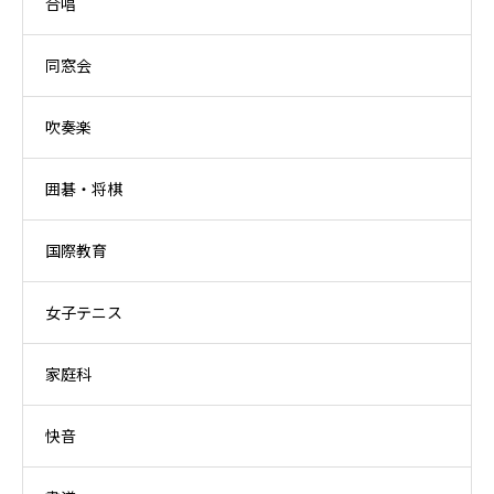
合唱
同窓会
吹奏楽
囲碁・将棋
国際教育
女子テニス
家庭科
快音