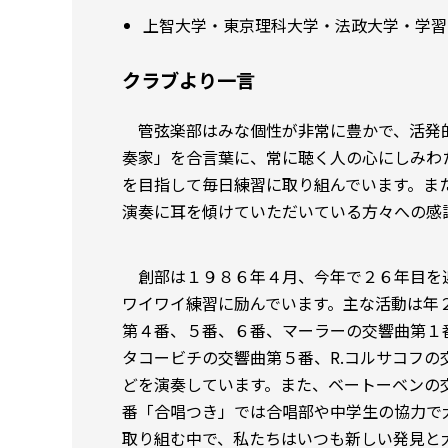
上智大学・東京理科大学・法政大学・学習
クラブより一言
管弦楽部はみな個性が非常に豊かで、活発的
奏家」を合言葉に、常に聴く人の心にしみわ
を目指して毎日練習に取り組んでいます。ま
演奏に耳を傾けていただいている方々への感
創部は１９８６年４月、今年で２６年目を
ワイワイ練習に励んでいます。主な活動は年
第４番、５番、６番、マーラーの交響曲第１
タコービチの交響曲第５番、R.コルサコフ
どを演奏しています。また、ベートーベンの
番「合唱つき」では合唱部や中学生の協力で
取り組む中で、私たちはいつも新しい発見と