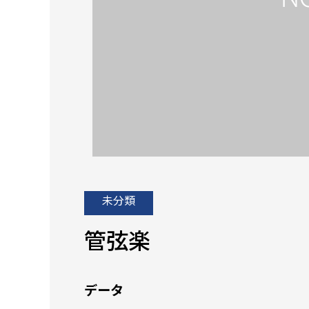
未分類
管弦楽
データ