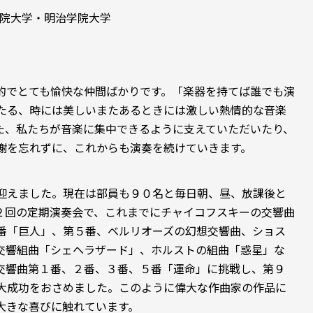
院大学・明治学院大学
でとても愉快な仲間ばかりです。「楽器を持てば誰でも演
たる、時には美しいまたあるときには激しい熱情的な音楽
た、私たちが音楽に集中できるように支えていただいたり、
謝を忘れずに、これからも演奏を続けていきます。
迎えました。現在は部員も９０名と毎日朝、昼、放課後と
２回の定期演奏会で、これまでにチャイコフスキーの交響曲
番「巨人」、第５番、ベルリオーズの幻想交響曲、ショス
の交響組曲「シェヘラザード」、ホルストの組曲「惑星」な
交響曲第１番、２番、３番、５番「運命」に挑戦し、第９
大成功をおさめました。このように偉大な作曲家の作品に
大きな喜びに触れています。