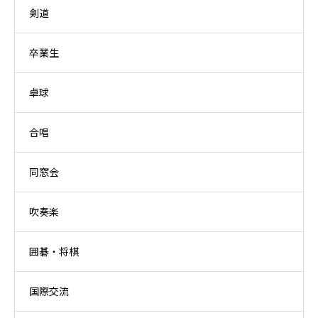
剣道
卒業生
卓球
合唱
同窓会
吹奏楽
囲碁・将棋
国際交流