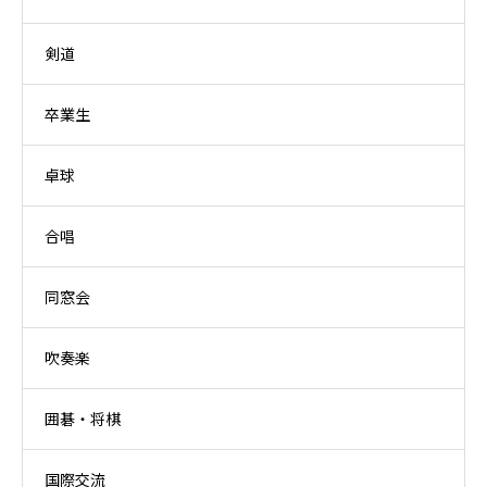
剣道
卒業生
卓球
合唱
同窓会
吹奏楽
囲碁・将棋
国際交流