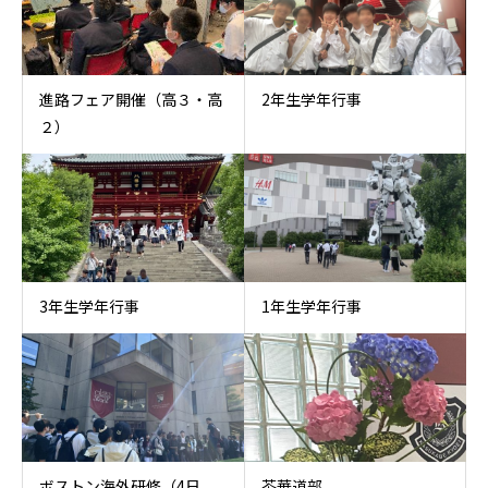
進路フェア開催（高３・高
2年生学年行事
２）
3年生学年行事
1年生学年行事
ボストン海外研修（4日
茶華道部