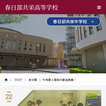
春日部共栄高等学校
春日部共栄中学校 >
ブログ
未分類
今年度２度目の献血実施！
NOV
22
2023