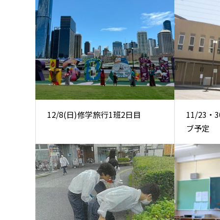
12/8(日)修学旅行1班2日目
11/23
ブ予定