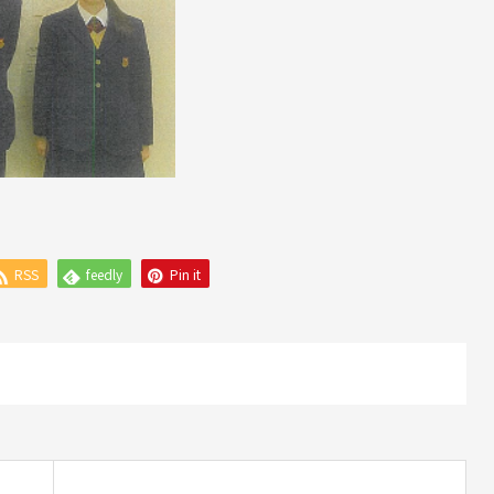
RSS
feedly
Pin it