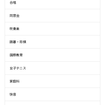
合唱
同窓会
吹奏楽
囲碁・将棋
国際教育
女子テニス
家庭科
快音