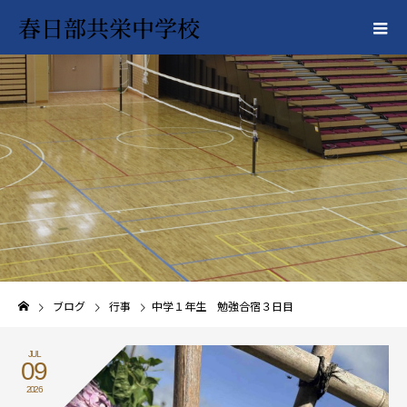
春日部共栄中学校
ブログ
行事
中学１年生 勉強合宿３日目
JUL
09
2026