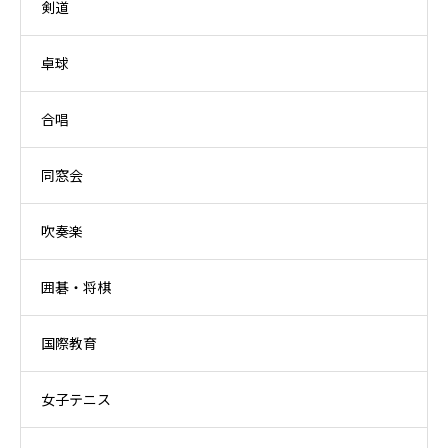
剣道
卓球
合唱
同窓会
吹奏楽
囲碁・将棋
国際教育
女子テニス