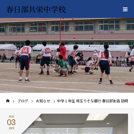
春日部共栄中学校
ブログ
お知らせ
中学１年生 埼玉りそな銀行 春日部支店 訪問
AUG
03
2023