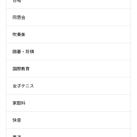
合唱
同窓会
吹奏楽
囲碁・将棋
国際教育
女子テニス
家庭科
快音