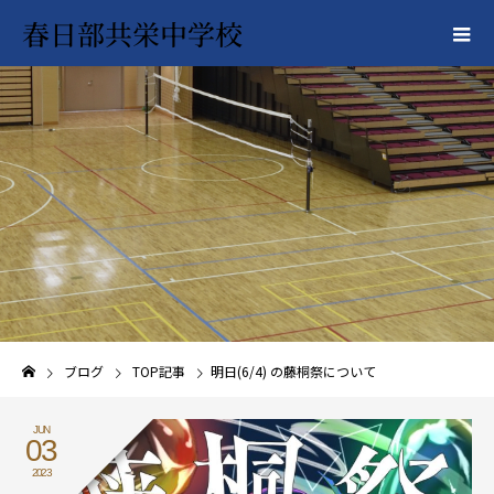
春日部共栄中学校
ブログ
TOP記事
明日(6/4) の藤桐祭について
JUN
03
2023