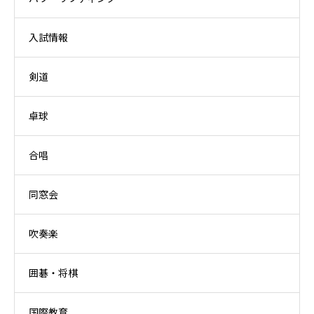
入試情報
剣道
卓球
合唱
同窓会
吹奏楽
囲碁・将棋
国際教育