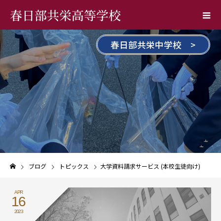
春日部共栄高等学校
春日部共栄中学校 >
ブログ
トピックス
大学資料請求サービス (本校生徒向け)
APR
16
2023