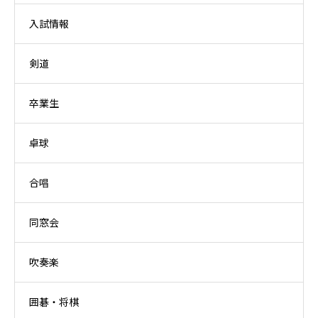
入試情報
剣道
卒業生
卓球
合唱
同窓会
吹奏楽
囲碁・将棋