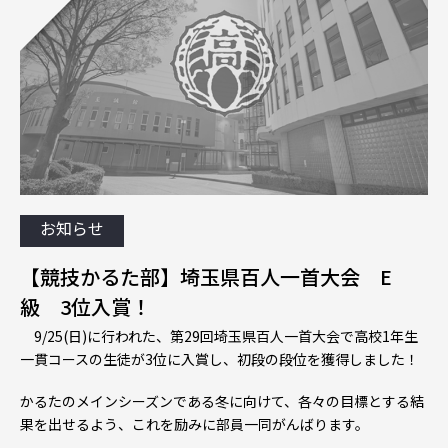
お知らせ
【競技かるた部】埼玉県百人一首大会 E
級 3位入賞！
9
/
2
5
(
日
)
に
行われた
、
第
29
回埼
玉県百人
一
首大会
で高校1年生
一貫コースの生徒
が3位に
入賞し
、
初段の段位を獲得しました！
かるたのメイン
シーズ
ンである
冬に
向けて
、
各々の目標とする
結
果を出せ
る
よう
、
これを励みに部員
一
同が
んば
ります
。