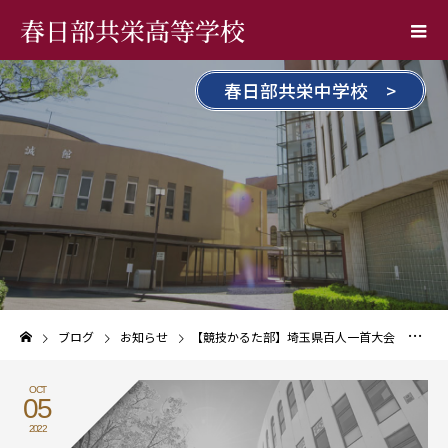
春日部共栄高等学校
春日部共栄中学校 >
ブログ
お知らせ
【競技かるた部】埼玉県百人一首大会 E級 3位入賞！
OCT
05
2022