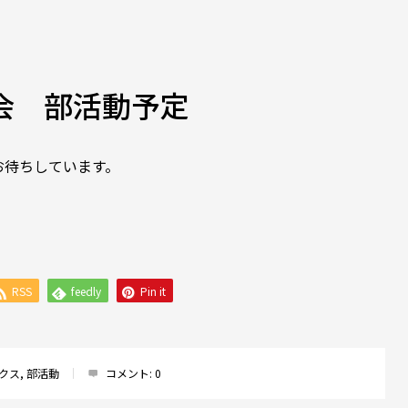
明会 部活動予定
お待ちしています。
RSS
feedly
Pin it
クス
,
部活動
コメント:
0