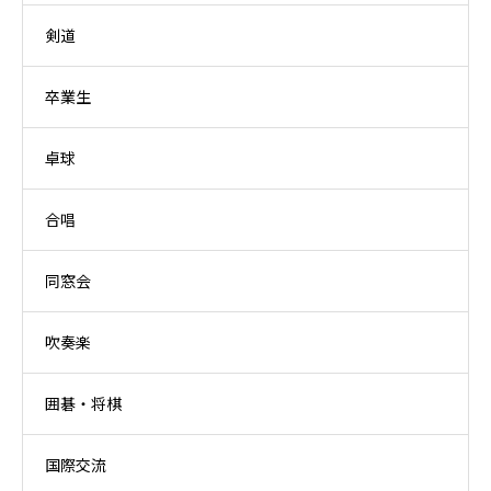
剣道
卒業生
卓球
合唱
同窓会
吹奏楽
囲碁・将棋
国際交流