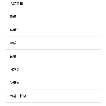
入試情報
剣道
卒業生
卓球
合唱
同窓会
吹奏楽
囲碁・将棋