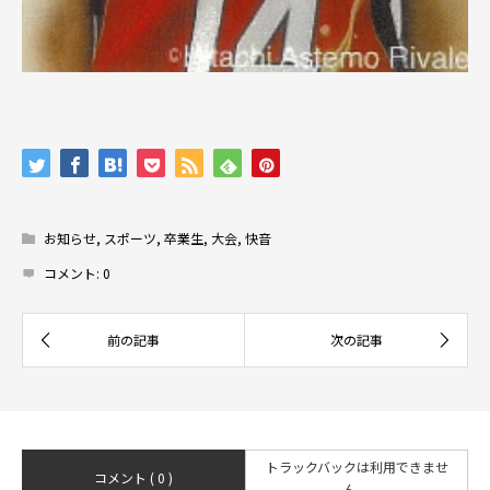
お知らせ
,
スポーツ
,
卒業生
,
大会
,
快音
コメント:
0
トラックバックは利用できませ
コメント ( 0 )
ん。