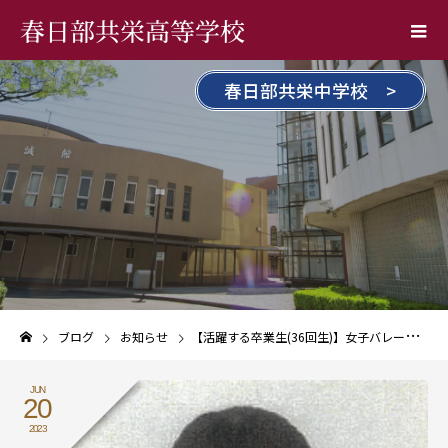
春日部共栄高等学校
春日部共栄中学校 >
ブログ
お知らせ
【活躍する卒業生(36回生)】女子バレーボール部卒業生 入澤まい選手 日本代表に選出！
JUN
20
2023