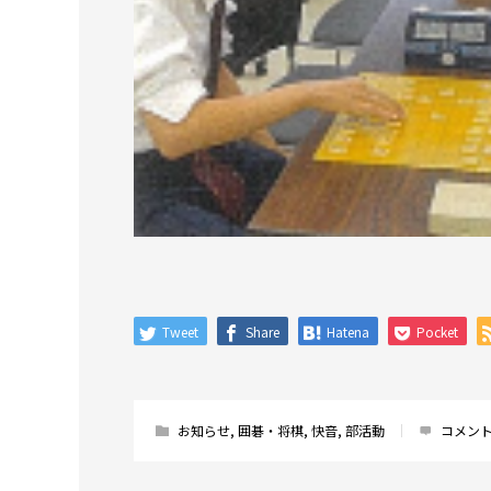
Tweet
Share
Hatena
Pocket
お知らせ
,
囲碁・将棋
,
快音
,
部活動
コメント