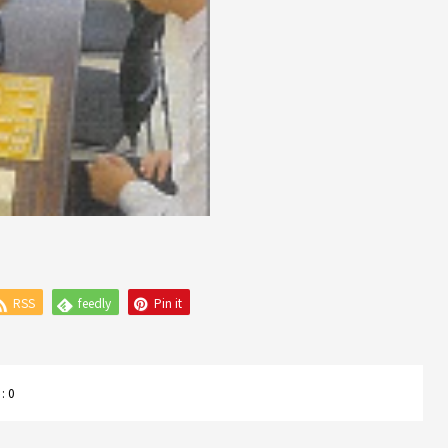
RSS
feedly
Pin it
:
0