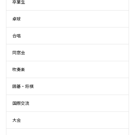
卒業生
卓球
合唱
同窓会
吹奏楽
囲碁・将棋
国際交流
大会