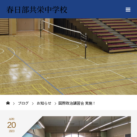
春日部共栄中学校
ブログ
お知らせ
国際政治講習会 実施！
APR
20
2023