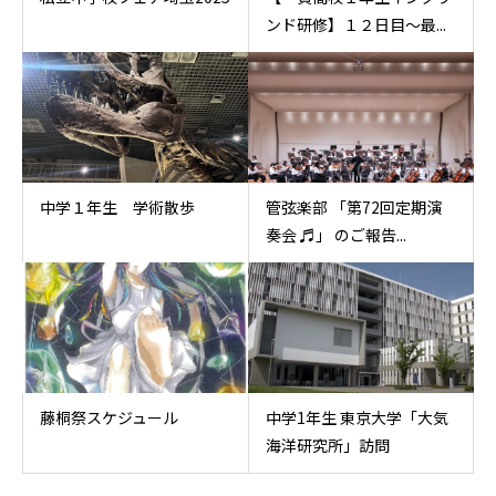
ンド研修】１２日目〜最...
中学１年生 学術散歩
管弦楽部 「第72回定期演
奏会 ♬」 のご報告...
藤桐祭スケジュール
中学1年生 東京大学「大気
海洋研究所」訪問