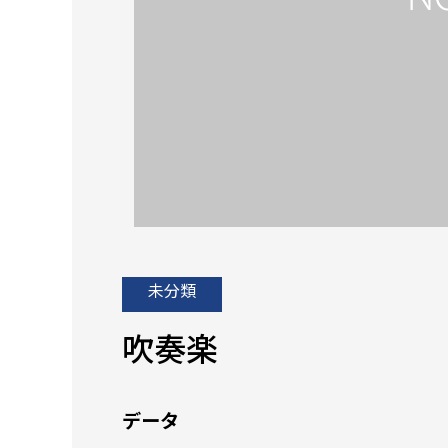
未分類
吹奏楽
データ