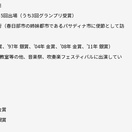
施
）5回出場（うち3回グランプリ受賞）
旅行（春日部市の姉妹都市であるパサディナ市に使節として訪
97年 銀賞、’04年 金賞、’08年 金賞、’11年 銀賞）
教室等の他、音楽祭、吹奏楽フェスティバルに出演してい
金賞
銀賞