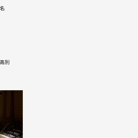
0名
）
高別