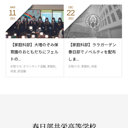
MAR
DEC
11
22
2024
2022
【家庭科部】大増のぞみ保
【家庭科部】ララガーデン
育園のおともだちにフェル
春日部でノベルティを配布
トの...
しま...
お知らせ
,
ボランティア活動
,
家庭科
,
お知らせ
,
家庭科
,
快音
快音
,
部活動
春日部共栄高等学校