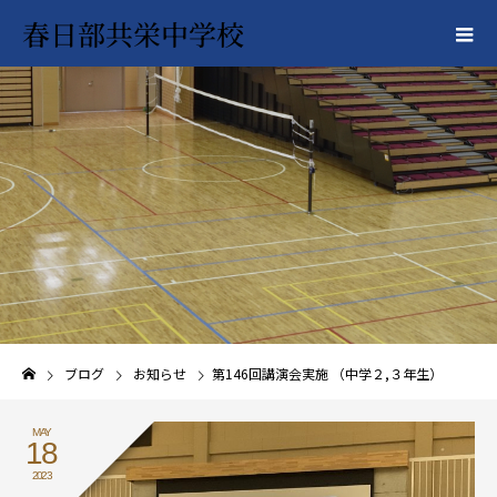
春日部共栄中学校
ブログ
お知らせ
第146回講演会実施 （中学２,３年生）
MAY
18
2023