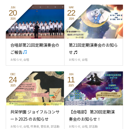
JUN
MAY
20
22
2026
2026
合唱部第21回定期演奏会の
第21回定期演奏会のお知ら
ご報告
せ ♬
お知らせ
,
合唱
お知らせ
,
合唱
DEC
JUN
24
11
2025
2025
共栄学園 ジョイフルコンサ
【合唱部】 第20回定期演
ート2025 のお知らせ
奏会のお知らせ！
お知らせ
,
合唱
,
吹奏楽
,
管弦楽
,
部活動
お知らせ
,
合唱
,
部活動