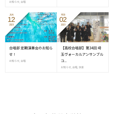
お知らせ
,
合唱
JUN
FEB
12
02
2023
2023
合唱部 定期演奏会のお知ら
【高校合唱部】第34回 埼
せ！
玉ヴォーカルアンサンブル
コ...
お知らせ
,
合唱
お知らせ
,
合唱
,
快音