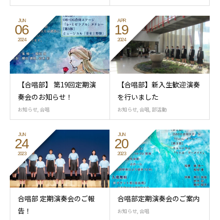
JUN
APR
06
19
2024
2024
【合唱部】 第19回定期演
【合唱部】新入生歓迎演奏
奏会のお知らせ！
を行いました
お知らせ
,
合唱
お知らせ
,
合唱
,
部活動
JUN
JUN
24
20
2023
2023
合唱部 定期演奏会のご報
合唱部定期演奏会のご案内
告！
お知らせ
,
合唱