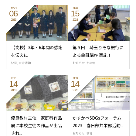
MAR
FEB
06
15
2023
2023
【高校】3年・6年間の感謝
第５回 埼玉りそな銀行に
を伝えに
よる金融講座 実施！
快音
,
自治活動
お知らせ
,
その他
FEB
FEB
14
14
2023
2023
優良教材主催 家庭科作品
かすかべSDGsフォーラム
展に本校生徒の作品が出品
2023 春日部共栄部活動...
され...
お知らせ
,
快音