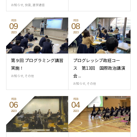
お知らせ
,
快音
,
進学通信
FEB
FEB
09
08
2023
2023
第９回 プログラミング講習
プログレッシブ政経コー
実施！
ス 第13回 国際政治講演
会 ...
お知らせ
,
その他
お知らせ
,
その他
FEB
FEB
06
04
2023
2023