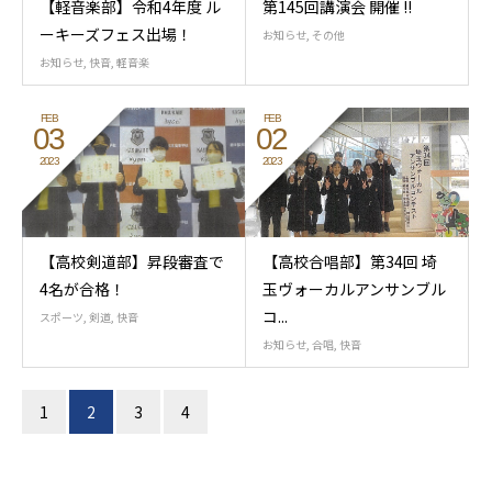
【軽音楽部】令和4年度 ル
第145回講演会 開催 !!
ーキーズフェス出場！
お知らせ
,
その他
お知らせ
,
快音
,
軽音楽
FEB
FEB
03
02
2023
2023
【高校剣道部】昇段審査で
【高校合唱部】第34回 埼
4名が合格！
玉ヴォーカルアンサンブル
コ...
スポーツ
,
剣道
,
快音
お知らせ
,
合唱
,
快音
1
2
3
4