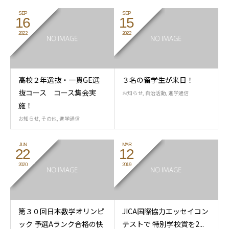
SEP
SEP
16
15
2022
2022
高校２年選抜・一貫GE選
３名の留学生が来日！
抜コース コース集会実
お知らせ
,
自治活動
,
進学通信
施！
お知らせ
,
その他
,
進学通信
JUN
MAR
22
12
2020
2019
第３０回日本数学オリンピ
JICA国際協力エッセイコン
ック 予選Aランク合格の快
テストで 特別学校賞を2...