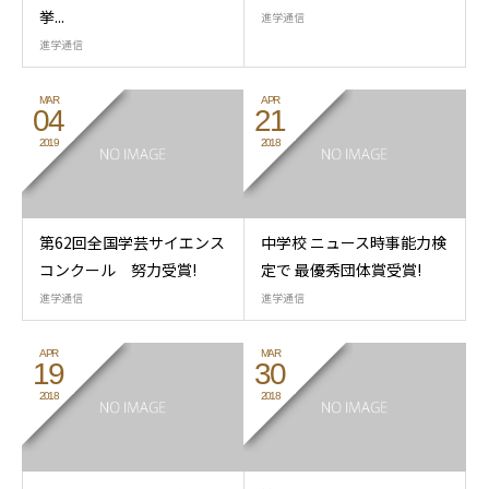
挙...
進学通信
進学通信
MAR
APR
04
21
2019
2018
第62回全国学芸サイエンス
中学校 ニュース時事能力検
コンクール 努力受賞!
定で 最優秀団体賞受賞!
進学通信
進学通信
APR
MAR
19
30
2018
2018