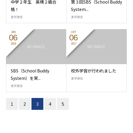
中学２年生 英検２級合
第３回SBS（School Buddy
格！
System...
進学通信
進学通信
JAN
OCT
06
06
2018
2017
SBS（School Buddy
校外学習が行われました
System）を実...
進学通信
進学通信
1
2
3
4
5