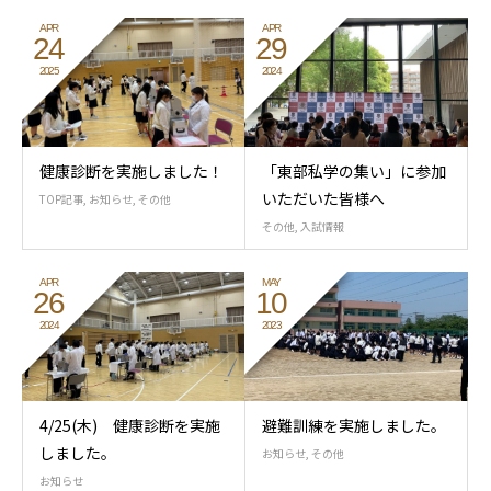
APR
APR
24
29
2025
2024
健康診断を実施しました！
「東部私学の集い」に参加
いただいた皆様へ
TOP記事
,
お知らせ
,
その他
その他
,
入試情報
APR
MAY
26
10
2024
2023
4/25(木) 健康診断を実施
避難訓練を実施しました。
しました。
お知らせ
,
その他
お知らせ