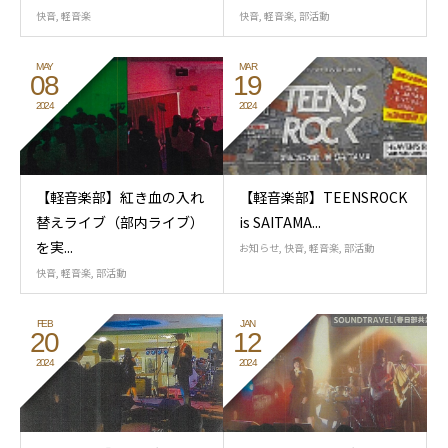
快音
,
軽音楽
快音
,
軽音楽
,
部活動
MAY
MAR
08
19
2024
2024
【軽音楽部】紅き血の入れ
【軽音楽部】TEENSROCK
替えライブ（部内ライブ）
is SAITAMA...
を実...
お知らせ
,
快音
,
軽音楽
,
部活動
快音
,
軽音楽
,
部活動
FEB
JAN
20
12
2024
2024