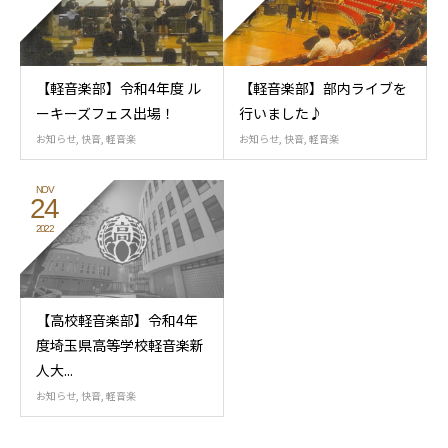
【軽音楽部】令和4年度 ル
【軽音楽部】部内ライブを
ーキーズフェス出場！
行いました♪
お知らせ
,
快音
,
軽音楽
お知らせ
,
快音
,
軽音楽
NOV
24
2022
【高校軽音楽部】令和4年
度埼玉県高等学校軽音楽新
人大...
お知らせ
,
快音
,
軽音楽