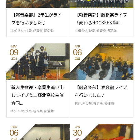
【軽音楽部】2年生がライ
【軽音楽部】藤桐祭ライブ
ブを行いました♪
「麦わらROCKFES &#...
お知らせ
,
快音
,
軽音楽
,
部活動
お知らせ
,
快音
,
軽音楽
,
部活動
MAY
APR
09
06
2023
2023
新入生歓迎・卒業生追い出
【軽音楽部】春合宿ライブ
しライブ＆三郷北高校主催
を行いました♪
合同...
快音
,
未分類
,
軽音楽
,
部活動
お知らせ
,
快音
,
軽音楽
,
部活動
FEB
JAN
06
30
2023
2023