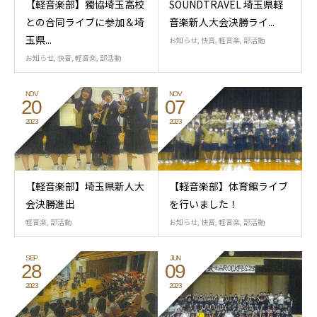
【軽音楽部】獨協埼玉高校
SOUNDTRAVEL 埼玉県軽
との合同ライブに参加＆埼
音楽新人大会決勝ライ...
玉県...
お知らせ
,
快音
,
軽音楽
,
部活動
お知らせ
,
快音
,
軽音楽
,
部活動
NOV
NOV
20
07
2023
2023
【軽音楽部】埼玉県新人大
【軽音楽部】体育館ライブ
会決勝進出
を行いました！
軽音楽
,
部活動
お知らせ
,
快音
,
軽音楽
,
部活動
SEP
JUN
28
09
2023
2023