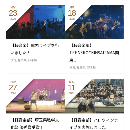
MAY
APR
23
18
2025
2025
【軽音楽】部内ライブを行
【軽音楽部】
いました！
TEENSROCKINSAITAMA関
東...
快音
,
軽音楽
,
部活動
快音
,
軽音楽
,
部活動
NOV
NOV
27
11
2024
2024
【軽音楽部】埼玉県私学文
【軽音楽部】ハロウィンラ
化祭 優秀賞受賞！
イブを実施しました