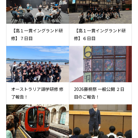
【高１一貫イングランド研
【高１一貫イングランド研
修】７日目
修】６日目
オーストラリア語学研修 修
2026藤桐祭 一般公開 ２日
了報告！
目のご報告！