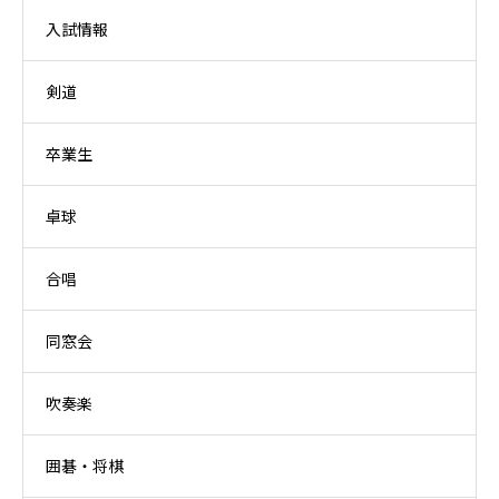
入試情報
剣道
卒業生
卓球
合唱
同窓会
吹奏楽
囲碁・将棋