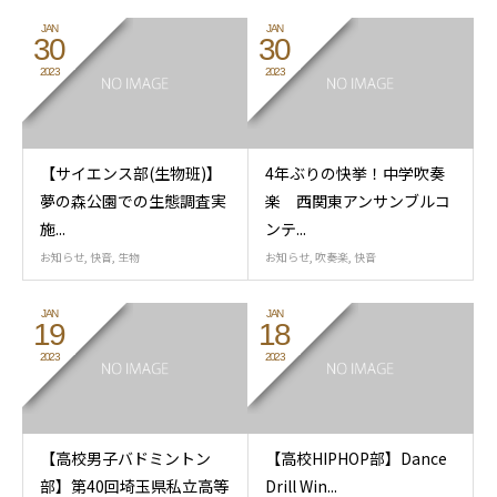
JAN
JAN
30
30
2023
2023
【サイエンス部(生物班)】
4年ぶりの快挙！中学吹奏
夢の森公園での生態調査実
楽 西関東アンサンブルコ
施...
ンテ...
お知らせ
,
快音
,
生物
お知らせ
,
吹奏楽
,
快音
JAN
JAN
19
18
2023
2023
【高校男子バドミントン
【高校HIPHOP部】Dance
部】第40回埼玉県私立高等
Drill Win...