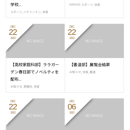
学校...
HIPHOP
,
スポーツ
,
快音
スポーツ
,
バドミントン
,
快音
DEC
DEC
22
22
2022
2022
【高校家庭科部】ララガー
【書道部】展覧会結果
デン春日部でノベルティを
お知らせ
,
快音
,
書道
配布...
お知らせ
,
家庭科
,
快音
DEC
DEC
22
06
2022
2022