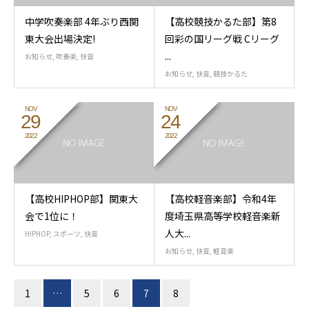
中学吹奏楽部 4年ぶり西関
【高校競技かるた部】第8
東大会出場決定!
回彩の国リーグ戦 Cリーグ
...
お知らせ
,
吹奏楽
,
快音
お知らせ
,
快音
,
競技かるた
NOV
NOV
29
24
2022
2022
【高校HIPHOP部】関東大
【高校軽音楽部】令和4年
会で1位に！
度埼玉県高等学校軽音楽新
人大...
HIPHOP
,
スポーツ
,
快音
お知らせ
,
快音
,
軽音楽
1
…
5
6
7
8