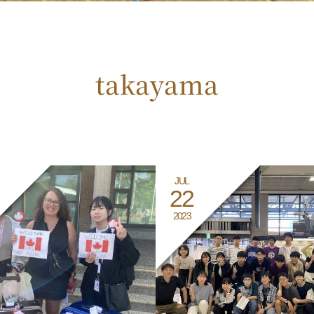
takayama
JUL
22
2023