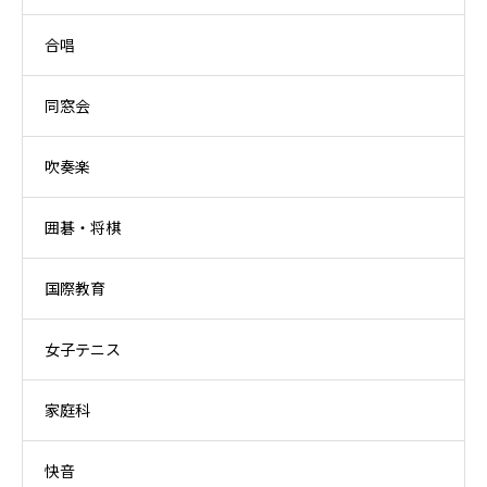
合唱
同窓会
吹奏楽
囲碁・将棋
国際教育
女子テニス
家庭科
快音