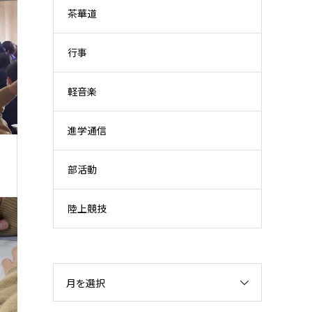
茶華道
行事
軽音楽
進学通信
部活動
陸上競技
月を選択