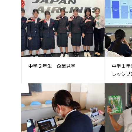
中学２年生 企業見学
中学１年
レッシブ政