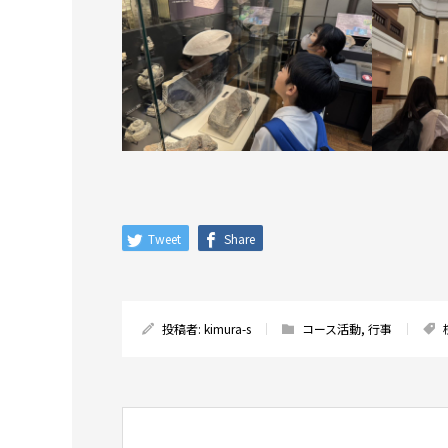
Tweet
Share
投稿者:
kimura-s
コース活動
,
行事