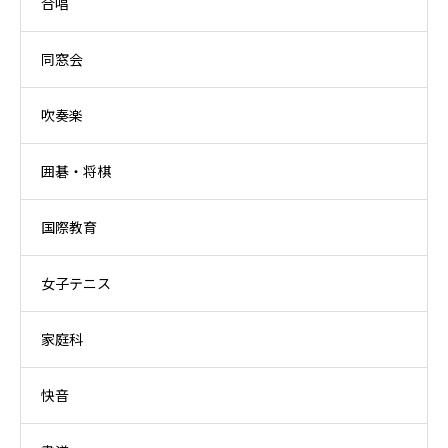
合唱
同窓会
吹奏楽
囲碁・将棋
国際教育
女子テニス
家庭科
快音