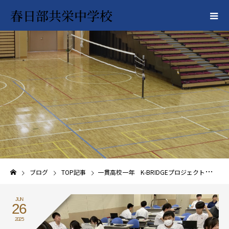
春日部共栄中学校
ブログ
TOP記事
一貫高校一年 K-BRIDGEプロジェクト 日本IBMさんにデザインシンキングを教えてもらいました！
JUN
26
2025