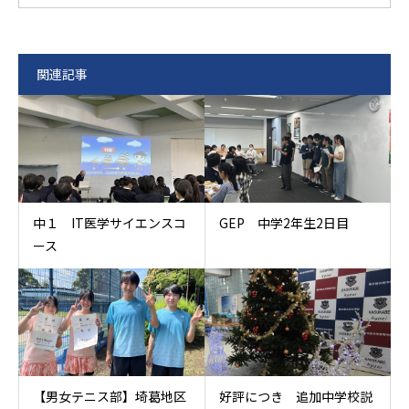
関連記事
中１ IT医学サイエンスコ
GEP 中学2年生2日目
ース
【男女テニス部】埼葛地区
好評につき 追加中学校説