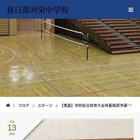
春日部共栄中学校
ブログ
スポーツ
【柔道】学校総合体育大会埼葛南部予選優勝！県大会出場
JUN
13
2025