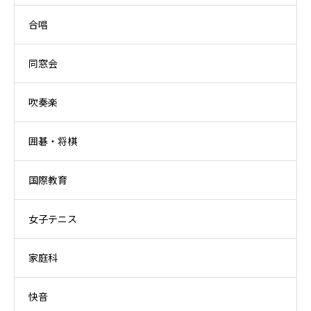
合唱
同窓会
吹奏楽
囲碁・将棋
国際教育
女子テニス
家庭科
快音